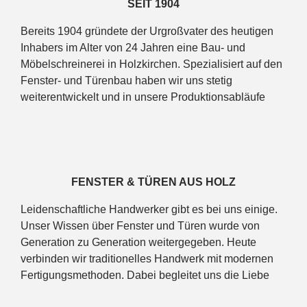
SEIT 1904
Bereits 1904 gründete der Urgroßvater des heutigen
Inhabers im Alter von 24 Jahren eine Bau- und
Möbelschreinerei in Holzkirchen. Spezialisiert auf den
Fenster- und Türenbau haben wir uns stetig
weiterentwickelt und in unsere Produktionsabläufe
investiert. Dazu gehörte auch der Umzug von
Holzkirchen in die Gemeinde Warngau. Dort befindet
sich heute unser Firmensitz. Mit ca. 32 Mitarbeitern
und einer Produktionskapazität von ca. 10.000
Fenstereinheiten und 120 Haustüren pro Jahr sind wir
FENSTER & TÜREN AUS HOLZ
ein regional verwurzelter Arbeitgeber und streben nach
Leidenschaftliche Handwerker gibt es bei uns einige.
Fortschritt und Innovation auf dem neuesten Stand der
Unser Wissen über Fenster und Türen wurde von
Technik.
Generation zu Generation weitergegeben. Heute
verbinden wir traditionelles Handwerk mit modernen
Fertigungsmethoden. Dabei begleitet uns die Liebe
zum Werkstoff Holz. Fenster & Türen aus diesem