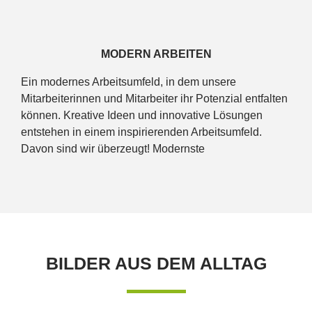
Material haben eine natürliche Ästhetik, sind langlebig,
nachhaltig und bieten vielfältige
Gestaltungsmöglichkeiten.
MODERN ARBEITEN
Ein modernes Arbeitsumfeld, in dem unsere
Mitarbeiterinnen und Mitarbeiter ihr Potenzial entfalten
können. Kreative Ideen und innovative Lösungen
entstehen in einem inspirierenden Arbeitsumfeld.
Davon sind wir überzeugt! Modernste
Produktionsanlagen sind bei uns in die Arbeitsabläufe
integriert und garantieren eine präzise und effiziente
Fertigung. Unseren Mitarbeitenden bieten wir
zahlreiche Vorteile wie flexible Arbeitszeitmodelle oder
Weiterbildungsmöglichkeiten. Damit sie sich nach
ihren Interessen weiterentwickeln können.
BILDER AUS DEM ALLTAG